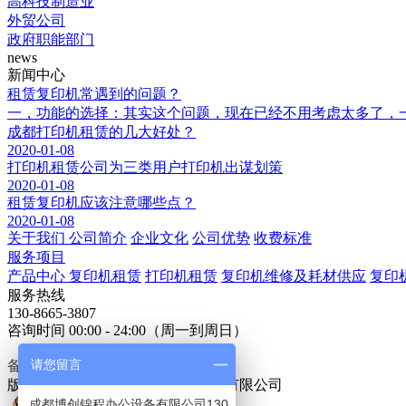
高科技制造业
外贸公司
政府职能部门
news
新闻中心
租赁复印机常遇到的问题？
一，功能的选择：其实这个问题，现在已经不用考虑太多了，一
成都打印机租赁的几大好处？
2020-01-08
打印机租赁公司为三类用户打印机出谋划策
2020-01-08
租赁复印机应该注意哪些点？
2020-01-08
关于我们
公司简介
企业文化
公司优势
收费标准
服务项目
产品中心
复印机租赁
打印机租赁
复印机维修及耗材供应
复印
服务热线
130-8665-3807
咨询时间 00:00 - 24:00（周一到周日）
请您留言
备案号：
蜀ICP备20005504号-1
版权信息：成都博创锦程办公设备有限公司
成都博创锦程办公设备有限公司130